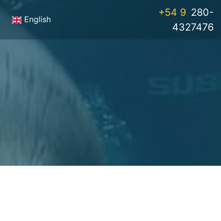
+54 9
280-
English
4327476