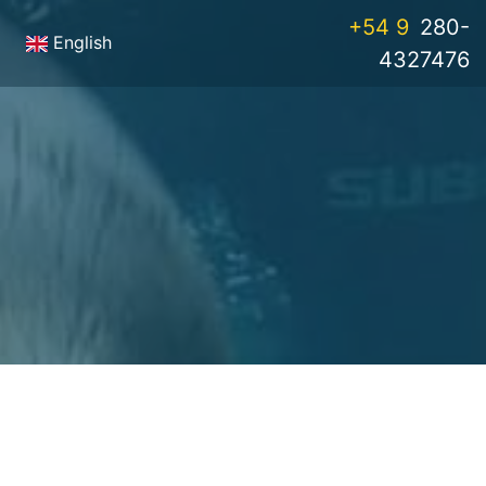
+54 9
280-
English
4327476